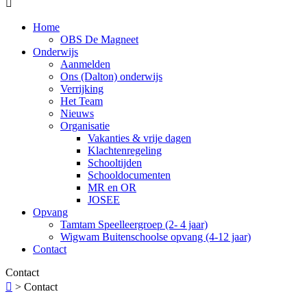

Home
OBS De Magneet
Onderwijs
Aanmelden
Ons (Dalton) onderwijs
Verrijking
Het Team
Nieuws
Organisatie
Vakanties & vrije dagen
Klachtenregeling
Schooltijden
Schooldocumenten
MR en OR
JOSEE
Opvang
Tamtam Speelleergroep (2- 4 jaar)
Wigwam Buitenschoolse opvang (4-12 jaar)
Contact
Contact

>
Contact