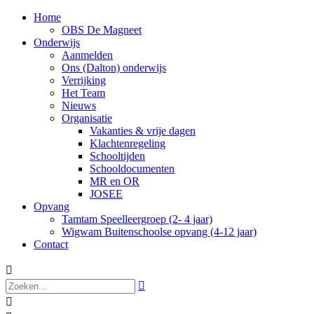
Home
OBS De Magneet
Onderwijs
Aanmelden
Ons (Dalton) onderwijs
Verrijking
Het Team
Nieuws
Organisatie
Vakanties & vrije dagen
Klachtenregeling
Schooltijden
Schooldocumenten
MR en OR
JOSEE
Opvang
Tamtam Speelleergroep (2- 4 jaar)
Wigwam Buitenschoolse opvang (4-12 jaar)
Contact


